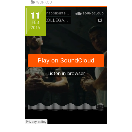
WORKOUT
11
FEB
2015