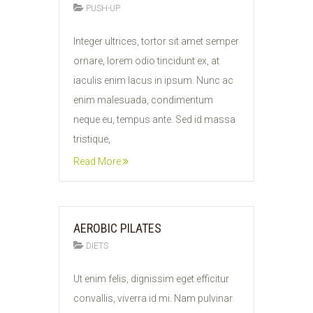
PUSH-UP
11
Integer ultrices, tortor sit amet semper
FEB
ornare, lorem odio tincidunt ex, at
2015
iaculis enim lacus in ipsum. Nunc ac
enim malesuada, condimentum
neque eu, tempus ante. Sed id massa
tristique,
Read More
AEROBIC PILATES
DIETS
11
Ut enim felis, dignissim eget efficitur
FEB
convallis, viverra id mi. Nam pulvinar
2015