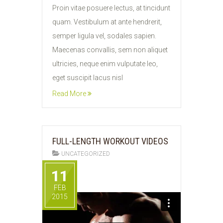
Proin vitae posuere lectus, at tincidunt
quam. Vestibulum at ante hendrerit,
semper ligula vel, sodales sapien.
Maecenas convallis, sem non aliquet
ultricies, neque enim vulputate leo,
eget suscipit lacus nisl
Read More
FULL-LENGTH WORKOUT VIDEOS
UNCATEGORIZED
11
FEB
2015