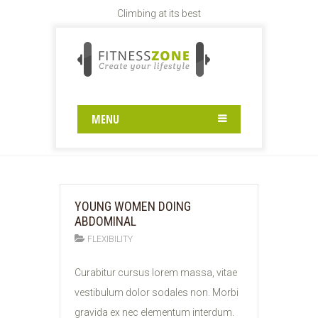
Climbing at its best
BLOG I COL WITHOUT
SIDEBAR
MENU
Home
Blog I Col Without Sidebar
YOUNG WOMEN DOING
ABDOMINAL
FLEXIBILITY
11
Curabitur cursus lorem massa, vitae
FEB
vestibulum dolor sodales non. Morbi
2015
gravida ex nec elementum interdum.