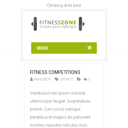
Climbing at its best
TAG:
SPORTS
Home
Sports
MENU
FITNESS COMPETITIONS
PARESPOR
SPORTS
0
10
Vestibulum nec ipsum sed erat
FEB
ullamcorper feugiat. Suspendisse
2015
potenti. Cum sociis natoque
penatibus et magnis dis parturient
montes, nascetur ridiculus mus.